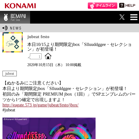
ME
BEMANI Fan Sit
NU
e
jubeat festo
本日10/15より期間限定jbox「Slluuddggee・セレクショ
ン」が初登場！
1
2020年10月15日（木） 10:00掲載
jubeat
【ぬかるみにご注意ください】
本日より期間限定jbox「Slluuddggee・セレクション」が初登場！
初回のみ「期間限定 PREMIUM jbox（1回）」でSPエンブレムのパー
ツから1つ確定で出現しますよ！
http://eagate.573.jp/game/jubeat/festo/jbox/
#jubeat