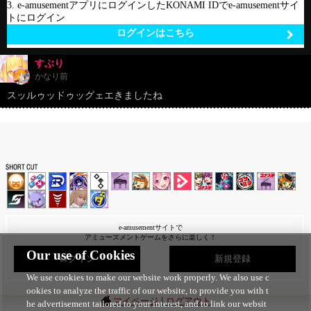
3. e-amusementアプリにログインしたKONAMI IDでe-amusementサイ
トにログイン
ログインはこちら
すぶり
かなり前
スッルゥッドゥッグェエきましたね
e-amusementサイトで
アミューズメントゲームをさらに楽しく！
Our use of Cookies
ログイン
新規登録
We use cookies to make our website work properly. We also use c
ookies to analyze the traffic of our website, to provide you with t
|
マイページ
ログアウト
he advertisement tailored to your interest, and to link our websit