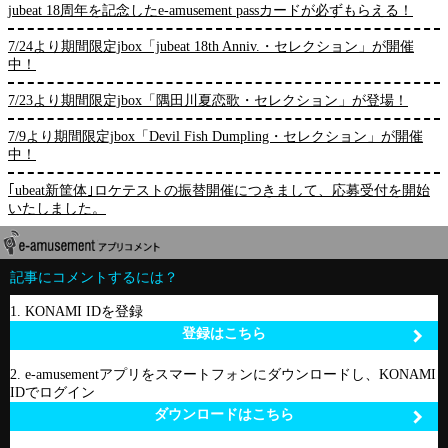
jubeat 18周年を記念したe-amusement passカードが必ずもらえる！
7/24より期間限定jbox「jubeat 18th Anniv.・セレクション」が開催
中！
7/23より期間限定jbox「隅田川夏恋歌・セレクション」が登場！
7/9より期間限定jbox「Devil Fish Dumpling・セレクション」が開催
中！
｢ubeat新筐体｣ロケテストの振替開催につきまして、応募受付を開始
いたしました。
記事にコメントするには？
1. KONAMI IDを登録
登録はこちら
2. e-amusementアプリをスマートフォンにダウンロードし、KONAMI
IDでログイン
ダウンロードはこちら