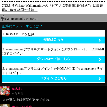
7/23よりVirkato Wakhmaninovの『ピアノ協奏曲第1番“蠍火”』に高難
度の“Real”譜面が追加。
記事にコメントするには？
1. KONAMI IDを登録
登録はこちら
2. e-amusementアプリをスマートフォンにダウンロードし、KONAMI
IDでログイン
ダウンロードはこちら
3. e-amusementアプリにログインしたKONAMI IDでe-amusementサイ
トにログイン
ログインはこちら
めねれ
かなり前
また黄以上は解禁が必要ですね。