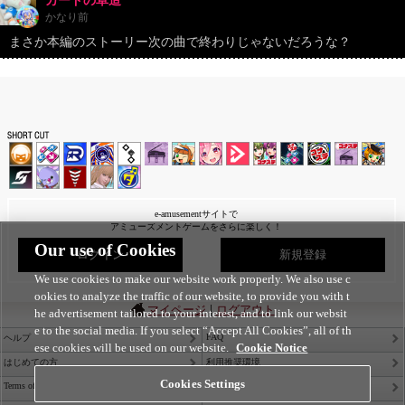
カードの卓造
かなり前
まさか本編のストーリー次の曲で終わりじゃないだろうな？
e-amusementサイトで
アミューズメントゲームをさらに楽しく！
Our use of Cookies
ログイン
新規登録
We use cookies to make our website work properly. We also use c
ookies to analyze the traffic of our website, to provide you with t
|
マイページ
ログアウト
he advertisement tailored to your interest, and to link our websit
e to the social media. If you select “Accept All Cookies”, all of th
FAQ
ヘルプ
ese cookies will be used on our website.
Cookie Notice
はじめての方
利用推奨環境
Cookies Settings
Terms of Service
Privacy Policy