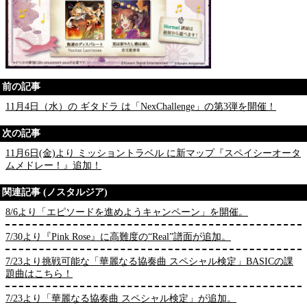
前の記事
11月4日（水）の ギタドラ は「NexChallenge」の第3弾を開催！
次の記事
11月6日(金)より ミッショントラベル に新マップ『スペイシーオータ
ムメドレー！』追加！
関連記事 (ノスタルジア)
8/6より「エピソードを進めようキャンペーン」を開催。
7/30より『Pink Rose』に高難度の“Real”譜面が追加。
7/23より挑戦可能な「華麗なる協奏曲 スペシャル検定」BASICの課
題曲はこちら！
7/23より「華麗なる協奏曲 スペシャル検定」が追加。