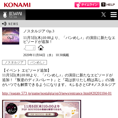
ME
BEMANI Fan Sit
NU
e
ノスタルジア Op.3
11月5日(木)10:00より、「バンめし♪」の演目に新たなエ
ピソードが追加！
2
2020年11月04日（水） 10:30掲載
ノスタルジア
バンめし♪
【イベント エピソード追加】
11月5日(木)10:00より、「バンめし♪」の演目に新たなエピソードが
追加！『叛逆のディスパレート』と『花は折りたし梢は高し』の2曲
がいつでも解禁できるようになります。 #ふるさとGP #ノスタルジア
http://eagate.573.jp/game/nostalgia/op3/news/entrance.html#20201104-01