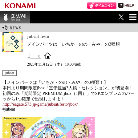
ME
BEMANI Fan Sit
NU
e
jubeat festo
メインパーツは「いちか・のの・みや」の3種類！
0
2020年11月12日（木） 10:00掲載
jubeat
【メインパーツは「いちか・のの・みや」の3種類！】
本日より期間限定jbox「宣伝担当3人娘・セレクション」が初登場！
初回のみ「期間限定 PREMIUM jbox（1回）」でSPエンブレムのパー
ツから1つ確定で出現しますよ！
http://eagate.573.jp/game/jubeat/festo/jbox/
#jubeat