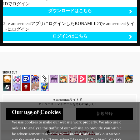
IDでログイン
ダウンロードはこちら
3. e-amusementアプリにログインしたKONAMI IDでe-amusementサイ
トにログイン
ログインはこちら
e-amusementサイトで
アミューズメントゲームをさらに楽しく！
Our use of Cookies
ログイン
新規登録
We use cookies to make our website work properly. We also use c
ookies to analyze the traffic of our website, to provide you with t
|
マイページ
ログアウト
he advertisement tailored to your interest, and to link our websit
e to the social media. If you select “Accept All Cookies”, all of th