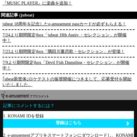
『MUSIC PLAYER』に楽曲を追加！
関連記事 (jubeat)
jubeat 18周年を記念したe-amusement passカードが必ずもらえる！
7/24より期間限定jbox「jubeat 18th Anniv.・セレクション」が開催
中！
7/23より期間限定jbox「隅田川夏恋歌・セレクション」が登場！
7/9より期間限定jbox「Devil Fish Dumpling・セレクション」が開催
中！
｢ubeat新筐体｣ロケテストの振替開催につきまして、応募受付を開始
いたしました。
記事にコメントするには？
1. KONAMI IDを登録
登録はこちら
2. e-amusementアプリをスマートフォンにダウンロードし、KONAMI