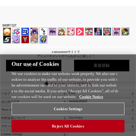
e-amusementサイトで
アミューズメントゲームをさらに楽しく！
Our use of Cookies
ログイン
新規登録
We use cookies to make our website work properly. We also use c
ookies to analyze the traffic of our website, to provide you with t
|
マイページ
ログアウト
he advertisement tailored to your interest, and to link our websit
e to the social media. If you select “Accept All Cookies”, all of th
FAQ
ヘルプ
ese cookies will be used on our website.
Cookie Notice
はじめての方
利用推奨環境
Cookies Settings
Terms of Service
Privacy Policy
Site Policy
外部送信について
Reject All Cookies
Contact Us
マナー＆ルール
Cookies Settings