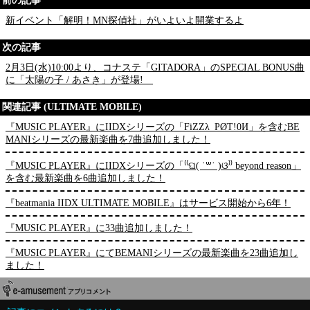
前の記事
新イベント「解明！MN探偵社」がいよいよ開業するよ
次の記事
2月3日(水)10:00より、コナステ「GITADORA」のSPECIAL BONUS曲
に「太陽の子 / あさき」が登場!
関連記事 (ULTIMATE MOBILE)
『MUSIC PLAYER』にIIDXシリーズの「FiZZλ_PØT!0И」を含むBE
MANIシリーズの最新楽曲を7曲追加しました！
『MUSIC PLAYER』にIIDXシリーズの「⁽⁽ଘ( ˙꒳˙ )ଓ⁾⁾ beyond reason」
を含む最新楽曲を6曲追加しました！
『beatmania IIDX ULTIMATE MOBILE』はサービス開始から6年！
『MUSIC PLAYER』に33曲追加しました！
『MUSIC PLAYER』にてBEMANIシリーズの最新楽曲を23曲追加し
ました！