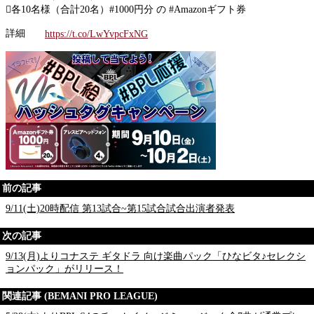
󾠦各10名様（合計20名）#1000円分 の #Amazonギフト券
詳細
https://t.co/LwYvpcFxNG
前の記事
9/11(土)20時配信 第13試合~第15試合試合出演者発表
次の記事
9/13(月)よりコナステ ギタドラ 向け楽曲パック「ひなビタ♪セレクシ
ョンパック」がリリース！
関連記事 (BEMANI PRO LEAGUE)