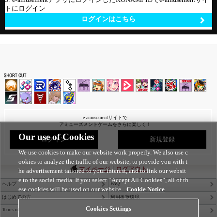
トにログイン
ログインはこちら
e-amusementサイトで
アミューズメントゲームをさらに楽しく！
Our use of Cookies
ログイン
新規登録
We use cookies to make our website work properly. We also use c
ookies to analyze the traffic of our website, to provide you with t
|
マイページ
ログアウト
he advertisement tailored to your interest, and to link our websit
e to the social media. If you select “Accept All Cookies”, all of th
FAQ
ヘルプ
ese cookies will be used on our website.
Cookie Notice
はじめての方
利用推奨環境
Cookies Settings
Terms of Service
Privacy Policy