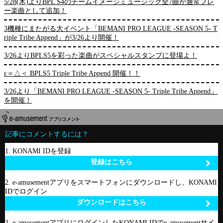
5/28(木)よりBPL S4のチームイメージミュージック全7曲が通常プレ
ー楽曲として追加！
3機種にまたがる大イベント「BEMANI PRO LEAGUE -SEASON 5- T
riple Tribe Append」が3/26より開催！
3/26よりBPLS5を彩った楽曲がスペシャルスタンプに登場よ！
ε＝△＜ BPLS5 Triple Tribe Append 開催！！
3/26より「BEMANI PRO LEAGUE -SEASON 5- Triple Tribe Append」
を開催！
記事にコメントするには？
1. KONAMI IDを登録
登録はこちら
2. e-amusementアプリをスマートフォンにダウンロードし、KONAMI
IDでログイン
ダウンロードはこちら
3. e-amusementアプリにログインしたKONAMI IDでe-amusementサイ