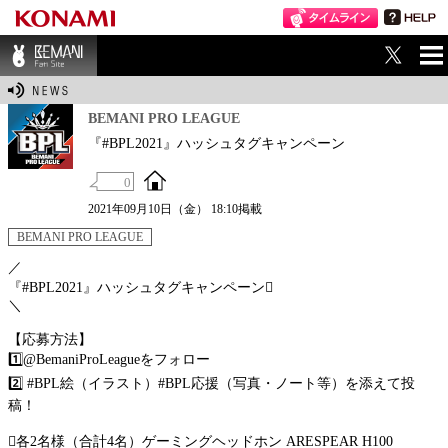
ME
BEMANI Fan Sit
NU
e
BEMANI PRO LEAGUE
『#BPL2021』ハッシュタグキャンペーン
0
2021年09月10日（金） 18:10掲載
BEMANI PRO LEAGUE
／
『#BPL2021』ハッシュタグキャンペーン󾭠
＼
【応募方法】
1️⃣@BemaniProLeagueをフォロー
2️⃣ #BPL絵（イラスト）#BPL応援（写真・ノート等）を添えて投
稿！
󾠦各2名様（合計4名）ゲーミングヘッドホン ARESPEAR H100