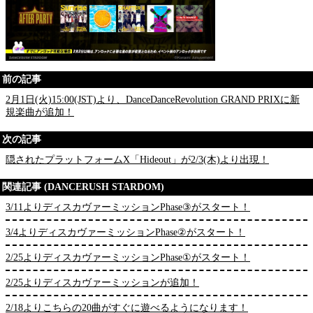
前の記事
2月1日(火)15:00(JST)より、DanceDanceRevolution GRAND PRIXに新
規楽曲が追加！
次の記事
隠されたプラットフォームX「Hideout」が2/3(木)より出現！
関連記事 (DANCERUSH STARDOM)
3/11よりディスカヴァーミッションPhase③がスタート！
3/4よりディスカヴァーミッションPhase②がスタート！
2/25よりディスカヴァーミッションPhase①がスタート！
2/25よりディスカヴァーミッションが追加！
2/18よりこちらの20曲がすぐに遊べるようになります！