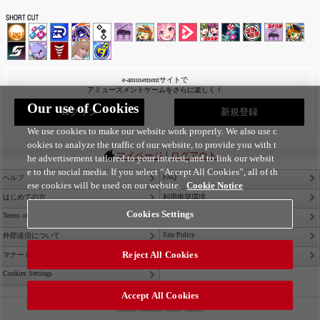
e-amusementサイトで
アミューズメントゲームをさらに楽しく！
Our use of Cookies
ログイン
新規登録
We use cookies to make our website work properly. We also use c
ookies to analyze the traffic of our website, to provide you with t
|
マイページ
ログアウト
he advertisement tailored to your interest, and to link our websit
e to the social media. If you select “Accept All Cookies”, all of th
FAQ
ヘルプ
ese cookies will be used on our website.
Cookie Notice
はじめての方
利用推奨環境
Cookies Settings
Terms of Service
Privacy Policy
Site Policy
外部送信について
Reject All Cookies
Contact Us
マナー＆ルール
Cookies Settings
Accept All Cookies
©2026 Konami Arcade Games