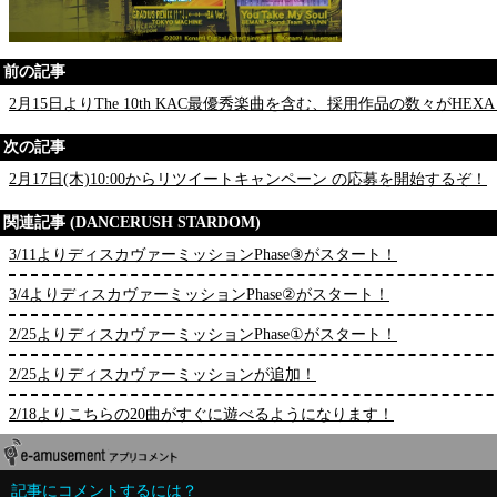
前の記事
2月15日よりThe 10th KAC最優秀楽曲を含む、採用作品の数々がHEX
次の記事
2月17日(木)10:00からリツイートキャンペーン の応募を開始するぞ！
関連記事 (DANCERUSH STARDOM)
3/11よりディスカヴァーミッションPhase③がスタート！
3/4よりディスカヴァーミッションPhase②がスタート！
2/25よりディスカヴァーミッションPhase①がスタート！
2/25よりディスカヴァーミッションが追加！
2/18よりこちらの20曲がすぐに遊べるようになります！
記事にコメントするには？