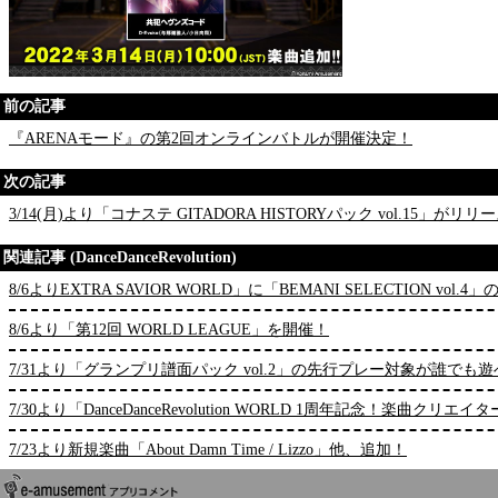
前の記事
『ARENAモード』の第2回オンラインバトルが開催決定！
次の記事
3/14(月)より「コナステ GITADORA HISTORYパック vol.15」がリリ
関連記事 (DanceDanceRevolution)
8/6よりEXTRA SAVIOR WORLD」に「BEMANI SELECTION vol
8/6より「第12回 WORLD LEAGUE」を開催！
7/31より「グランプリ譜面パック vol.2」の先行プレー対象が誰で
7/30より「DanceDanceRevolution WORLD 1周年記念
7/23より新規楽曲「About Damn Time / Lizzo」他、追加！