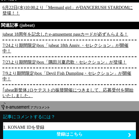
6月22日(水)10:00より「Mermaid girl」がDANCERUSH STARDOMに
登場！！
関連記事 (jubeat)
jubeat 18周年を記念したe-amusement passカードが必ずもらえる！
7/24より期間限定jbox「jubeat 18th Anniv.・セレクション」が開催
中！
7/23より期間限定jbox「隅田川夏恋歌・セレクション」が登場！
7/9より期間限定jbox「Devil Fish Dumpling・セレクション」が開催
中！
｢ubeat新筐体｣ロケテストの振替開催につきまして、応募受付を開始
いたしました。
記事にコメントするには？
1. KONAMI IDを登録
登録はこちら