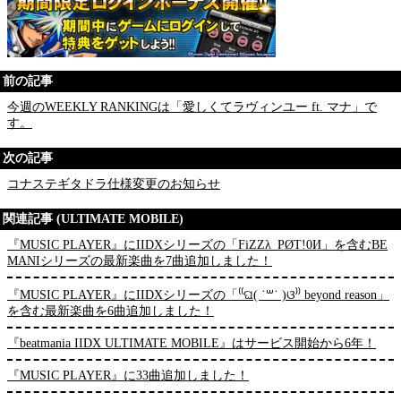
前の記事
今週のWEEKLY RANKINGは「愛しくてラヴィンユー ft. マナ」で
す。
次の記事
コナステギタドラ仕様変更のお知らせ
関連記事 (ULTIMATE MOBILE)
『MUSIC PLAYER』にIIDXシリーズの「FiZZλ_PØT!0И」を含むBE
MANIシリーズの最新楽曲を7曲追加しました！
『MUSIC PLAYER』にIIDXシリーズの「⁽⁽ଘ( ˙꒳˙ )ଓ⁾⁾ beyond reason」
を含む最新楽曲を6曲追加しました！
『beatmania IIDX ULTIMATE MOBILE』はサービス開始から6年！
『MUSIC PLAYER』に33曲追加しました！