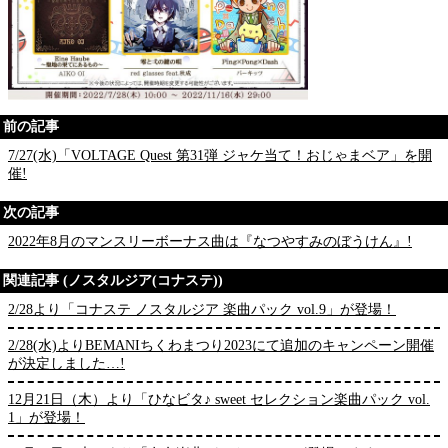
前の記事
7/27(水)「VOLTAGE Quest 第31弾 ジャケ当て！おじゃまベア」を開
催!
次の記事
2022年8月のマンスリーボーナス曲は『なつやすみのぼうけん』!
関連記事 (ノスタルジア(コナステ))
2/28より「コナステ ノスタルジア 楽曲パック vol.9」が登場！
2/28(水)よりBEMANIちくわまつり2023にて追加のキャンペーン開催
が決定しました…!
12月21日（木）より「ひなビタ♪ sweet セレクション楽曲パック vol.
1」が登場！