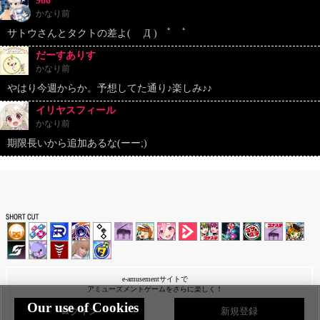
960
かなり前
サトウさんとタクトの差よ( Д ) ﾟ ﾟ
だーすありす
かなり前
やはり今週からか。予想してた通り♪楽しみ♪♪
イリヤスフィール
かなり前
期限長いから追加あるな(ーー;)
e-amusementサイトで
アミューズメントゲームをさらに楽しく！
Our use of Cookies
ログイン
新規登録