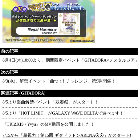
前の記事
8月4日(木)10:00より、期間限定イベント「GITADORA×ノスタル
次の記事
8/3(水)、解禁イベント「曲つく!!チャレンジ」第9弾開催！
関連記事 (GITADORA)
8/5より楽曲解禁イベント「双奏祭」がスタート！
8/5より「HOT LIMIT」がGALAXY WAVE DELTAで遊べます！
『TRIΔXIS / Yvya』のMV動画を公開しました！
7/15から「超視力！第15回 ギタドラドンARENA⦿⦿」がスタート!