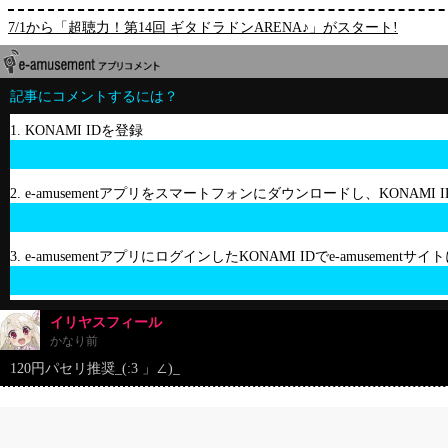
7/1から「超聴力！第14回 ギタドラドンARENA♪」がスタート!
記事にコメントするには？
1. KONAMI IDを登録
2. e-amusementアプリをスマートフォンにダウンロードし、KONAMI
3. e-amusementアプリにログインしたKONAMI IDでe-amusement
イリヤスフィール
かなり前
120円パセリ推奨_(:3 」∠)_