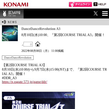
ME
BEMANI Fan Sit
NU
e
DanceDanceRevolution A3
8月10日(水)10:00、『第2回COURSE TRIAL A3』開催！
0
2022年08月08日（月） 11:00掲載
DanceDanceRevolution
【第2回COURSE TRIAL A3】
8月10日(水)10:00から9月7日(水)15:00(JST)まで、『第2回COURSE TR
IAL A3』開催！
#DDR_A3
https://p.eagate.573.jp/game/ddr/