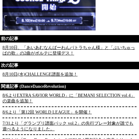
前の記事
8月10日、「あいあむなんばーわんパトラちゃん様」と「ぶいちゅっ
ばの歌」の2曲がボルテに登場デス！
次の記事
8月10日(水)CHALLENGE譜面を追加！
関連記事 (DanceDanceRevolution)
8/6よりEXTRA SAVIOR WORLD」に「BEMANI SELECTION vol.4」
の楽曲を追加！
8/6より「第12回 WORLD LEAGUE」を開催！
7/31より「グランプリ譜面パック vol.2」の先行プレー対象が誰でも
遊べるようになりました。