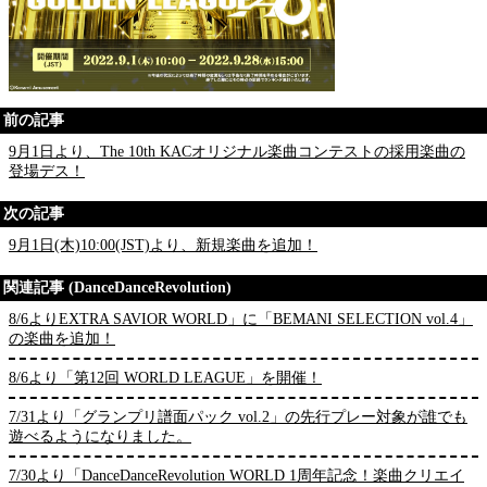
前の記事
9月1日より、The 10th KACオリジナル楽曲コンテストの採用楽曲の
登場デス！
次の記事
9月1日(木)10:00(JST)より、新規楽曲を追加！
関連記事 (DanceDanceRevolution)
8/6よりEXTRA SAVIOR WORLD」に「BEMANI SELECTION vol.4」
の楽曲を追加！
8/6より「第12回 WORLD LEAGUE」を開催！
7/31より「グランプリ譜面パック vol.2」の先行プレー対象が誰でも
遊べるようになりました。
7/30より「DanceDanceRevolution WORLD 1周年記念！楽曲クリエイ