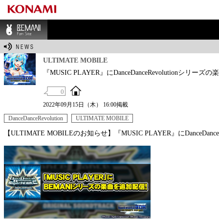
BEMANI Fan Sit
e
ULTIMATE MOBILE
『MUSIC PLAYER』にDanceDanceRevolutionシリ
0
2022年09月15日（木） 16:00掲載
DanceDanceRevolution
ULTIMATE MOBILE
【ULTIMATE MOBILEのお知らせ】『MUSIC PLAYER』にDance