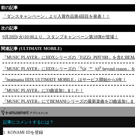
前の記事
「ダンスキャンペーン」より入賞作品第4回目を発表！！
次の記事
9月20日(火)10:00より、スタンプキャンペーン第18弾が登場！
関連記事 (ULTIMATE MOBILE)
『MUSIC PLAYER』にIIDXシリーズの「FiZZλ_PØT!0И」を含
『MUSIC PLAYER』にIIDXシリーズの「⁽⁽ଘ( ˙꒳˙ )ଓ⁾⁾ beyond 
『beatmania IIDX ULTIMATE MOBILE』はサービス開始から6年！
『MUSIC PLAYER』に33曲追加しました！
『MUSIC PLAYER』にてBEMANIシリーズの最新楽曲を23曲追加し
記事にコメントするには？
1. KONAMI IDを登録