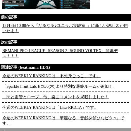
前の記事
12月8日10:00から『なるなる♪ユニラボ実験室!』に新しい設計図が届
いたよ！
次の記事
BEMANI PRO LEAGUE -SEASON 2- SOUND VOLTEX、開幕デ
ス！！！
関連記事 (beatmania IIDX)
今週のWEEKLY RANKINGは「不死身ごっこ」です。
「Sparkle Fruit Lab.｣に8/6(木)より特別な最終ルームが追加！
「閃と雷管とロープ」他、楽曲コメントを掲載しました！
今週のWEEKLY RANKINGは「Lisa-RICCIA」です。
今週のWEEKLY RANKINGは「華麗なる！音戯探偵ひなビタ♫」で
す。