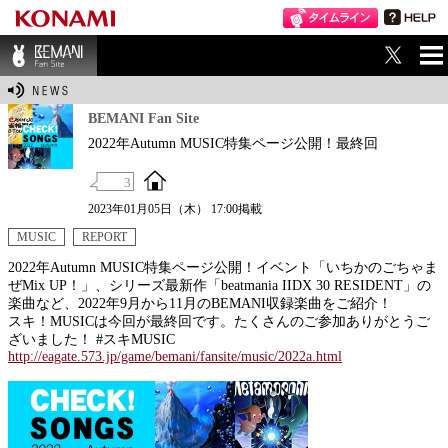
ME
BEMANI Fan Sit
NU
e
BEMANI Fan Site
2022年Autumn MUSIC特集ページ公開！最終回
3
2023年01月05日（木） 17:00掲載
MUSIC
REPORT
2022年Autumn MUSIC特集ページ公開！イベント「いちかのごちゃま
ぜMix UP！」、シリーズ最新作「beatmania IIDX 30 RESIDENT」の
楽曲など、2022年9月から11月のBEMANI収録楽曲をご紹介！
スキ！MUSICは今回が最終回です。たくさんのご参加ありがとうご
ざいました！ #スキMUSIC
http://eagate.573.jp/game/bemani/fansite/music/2022a.html