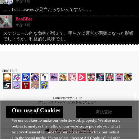
かなり前
……Four Leaves が見当たらないんですが……
BonBBee
かなり前
スケジュール的な負担が増えて、明らかに運営が困難になった影響
でしょうか。利益的な意味でも。
e-amusementサイトで
アミューズメントゲームをさらに楽しく！
Our use of Cookies
ログイン
新規登録
We use cookies to make our website work properly. We also use c
ookies to analyze the traffic of our website, to provide you with t
|
マイページ
ログアウト
he advertisement tailored to your interest, and to link our websit
e to the social media. If you select “Accept All Cookies”, all of th