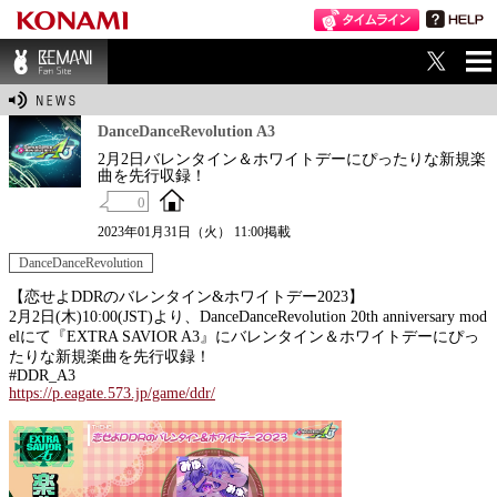
ME
BEMANI Fan Sit
NU
e
DanceDanceRevolution A3
2月2日バレンタイン＆ホワイトデーにぴったりな新規楽
曲を先行収録！
0
2023年01月31日（火） 11:00掲載
DanceDanceRevolution
【恋せよDDRのバレンタイン&ホワイトデー2023】
2月2日(木)10:00(JST)より、DanceDanceRevolution 20th anniversary mod
elにて『EXTRA SAVIOR A3』にバレンタイン＆ホワイトデーにぴっ
たりな新規楽曲を先行収録！
#DDR_A3
https://p.eagate.573.jp/game/ddr/