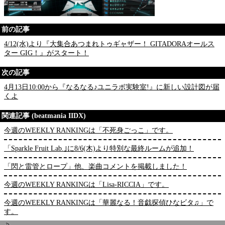
前の記事
4/12(水)より『大集合あつまれトゥギャザー！ GITADORAオールス
ター GIG！』がスタート！
次の記事
4月13日10:00から『なるなる♪ユニラボ実験室!』に新しい設計図が届
くよ
関連記事 (beatmania IIDX)
今週のWEEKLY RANKINGは「不死身ごっこ」です。
「Sparkle Fruit Lab.｣に8/6(木)より特別な最終ルームが追加！
「閃と雷管とロープ」他、楽曲コメントを掲載しました！
今週のWEEKLY RANKINGは「Lisa-RICCIA」です。
今週のWEEKLY RANKINGは「華麗なる！音戯探偵ひなビタ♫」で
す。