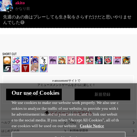
akito
かなり前
先週のあの曲はプレーしても生き恥をさらすだけだと思いやりませ
んでした😅
e-amusementサイトで
アミューズメントゲームをさらに楽しく！
Our use of Cookies
ログイン
新規登録
We use cookies to make our website work properly. We also use c
ookies to analyze the traffic of our website, to provide you with t
|
マイページ
ログアウト
he advertisement tailored to your interest, and to link our websit
e to the social media. If you select “Accept All Cookies”, all of th
FAQ
ヘルプ
ese cookies will be used on our website.
Cookie Notice
はじめての方
利用推奨環境