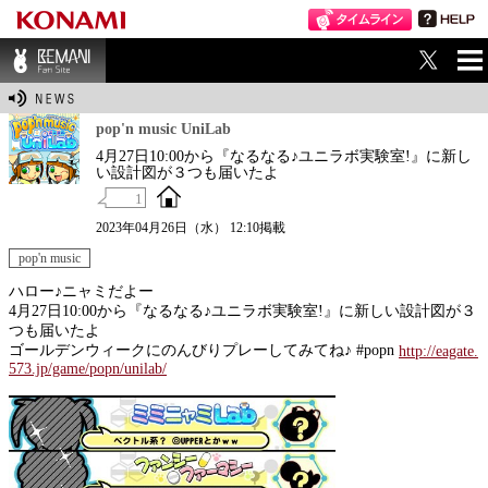
ME
BEMANI Fan Sit
NU
e
pop'n music UniLab
4月27日10:00から『なるなる♪ユニラボ実験室!』に新し
い設計図が３つも届いたよ
1
2023年04月26日（水） 12:10掲載
pop'n music
ハロー♪ニャミだよー
4月27日10:00から『なるなる♪ユニラボ実験室!』に新しい設計図が３
つも届いたよ
ゴールデンウィークにのんびりプレーしてみてね♪ #popn
http://eagate.
573.jp/game/popn/unilab/