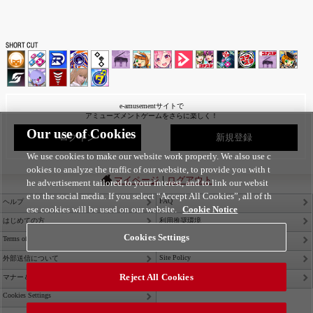
e-amusementサイトで
アミューズメントゲームをさらに楽しく！
Our use of Cookies
ログイン
新規登録
We use cookies to make our website work properly. We also use c
ookies to analyze the traffic of our website, to provide you with t
|
マイページ
ログアウト
he advertisement tailored to your interest, and to link our websit
e to the social media. If you select “Accept All Cookies”, all of th
FAQ
ヘルプ
ese cookies will be used on our website.
Cookie Notice
はじめての方
利用推奨環境
Cookies Settings
Terms of Service
Privacy Policy
Site Policy
外部送信について
Reject All Cookies
Contact Us
マナー＆ルール
Cookies Settings