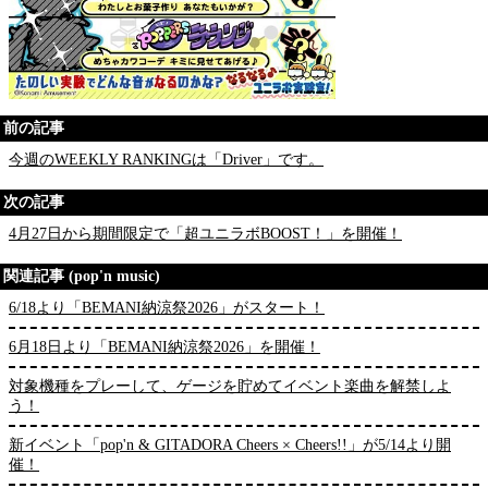
前の記事
今週のWEEKLY RANKINGは「Driver」です。
次の記事
4月27日から期間限定で「超ユニラボBOOST！」を開催！
関連記事 (pop'n music)
6/18より「BEMANI納涼祭2026」がスタート！
6月18日より「BEMANI納涼祭2026」を開催！
対象機種をプレーして、ゲージを貯めてイベント楽曲を解禁しよ
う！
新イベント「pop'n & GITADORA Cheers × Cheers!!」が5/14より開
催！