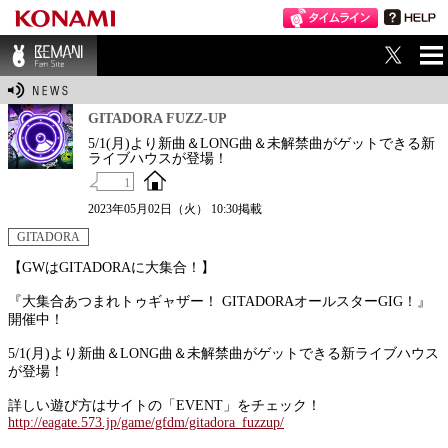
ME
BEMANI Fan Sit
NU
e
GITADORA FUZZ-UP
5/1(月)より新曲＆LONG曲＆未解禁曲がゲットできる新
ライブハウスが登場！
1
2023年05月02日（火） 10:30掲載
GITADORA
【GWはGITADORAに大集合！】
『大集合あつまれトゥギャザー！ GITADORAオールスターGIG！』
開催中！
5/1(月)より新曲＆LONG曲＆未解禁曲がゲットできる新ライブハウス
が登場！
詳しい遊び方はサイトの「EVENT」をチェック！
http://eagate.573.jp/game/gfdm/gitadora_fuzzup/