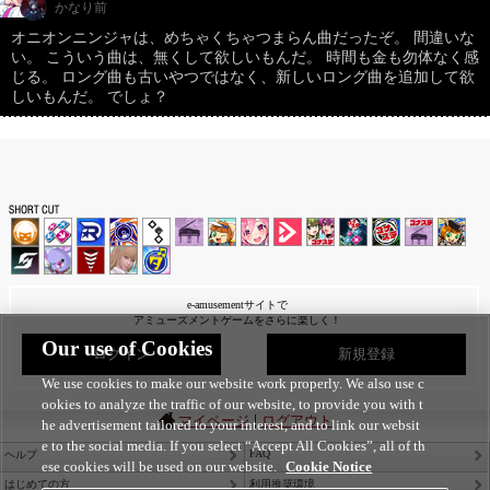
かなり前
オニオンニンジャは、めちゃくちゃつまらん曲だったぞ。 間違いな
い。 こういう曲は、無くして欲しいもんだ。 時間も金も勿体なく感
じる。 ロング曲も古いやつではなく、新しいロング曲を追加して欲
しいもんだ。 でしょ？
e-amusementサイトで
アミューズメントゲームをさらに楽しく！
Our use of Cookies
ログイン
新規登録
We use cookies to make our website work properly. We also use c
ookies to analyze the traffic of our website, to provide you with t
|
マイページ
ログアウト
he advertisement tailored to your interest, and to link our websit
e to the social media. If you select “Accept All Cookies”, all of th
FAQ
ヘルプ
ese cookies will be used on our website.
Cookie Notice
はじめての方
利用推奨環境