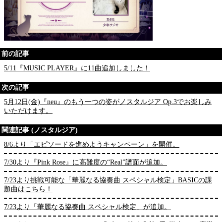
前の記事
5/11『MUSIC PLAYER』に11曲追加しました！
次の記事
5月12日(金)『neu』のもう一つの姿がノスタルジア Op.3でお楽しみ
いただけます。
関連記事 (ノスタルジア)
8/6より「エピソードを進めようキャンペーン」を開催。
7/30より『Pink Rose』に高難度の“Real”譜面が追加。
7/23より挑戦可能な「華麗なる協奏曲 スペシャル検定」BASICの課
題曲はこちら！
7/23より「華麗なる協奏曲 スペシャル検定」が追加。