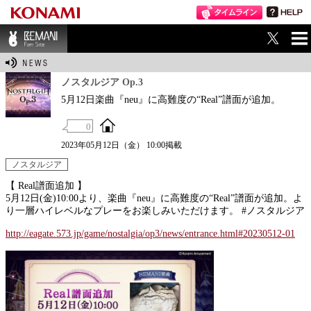
ME
BEMANI Fan Sit
NU
e
ノスタルジア Op.3
5月12日楽曲『neu』に高難度の“Real”譜面が追加。
0
2023年05月12日（金） 10:00掲載
ノスタルジア
【 Real譜面追加 】
5月12日(金)10:00より、楽曲『neu』に高難度の“Real”譜面が追加。よ
り一層ハイレベルなプレーをお楽しみいただけます。 #ノスタルジア
http://eagate.573.jp/game/nostalgia/op3/news/entrance.html#20230512-01