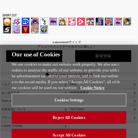
e-amusementサイトで
アミューズメントゲームをさらに楽しく！
Our use of Cookies
ログイン
新規登録
We use cookies to make our website work properly. We also use c
ookies to analyze the traffic of our website, to provide you with t
|
マイページ
ログアウト
he advertisement tailored to your interest, and to link our websit
e to the social media. If you select “Accept All Cookies”, all of th
FAQ
ヘルプ
ese cookies will be used on our website.
Cookie Notice
はじめての方
利用推奨環境
Cookies Settings
Terms of Service
Privacy Policy
Site Policy
外部送信について
Reject All Cookies
Contact Us
マナー＆ルール
Cookies Settings
Accept All Cookies