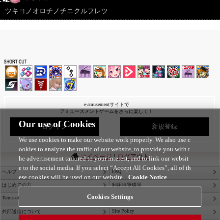
ツキヨノオロチノチニクルフレツ
e-amusementサイトで
アミューズメントゲームをさらに楽しく！
Our use of Cookies
ログイン
新規登録
We use cookies to make our website work properly. We also use c
ookies to analyze the traffic of our website, to provide you with t
|
マイページ
ログアウト
he advertisement tailored to your interest, and to link our websit
e to the social media. If you select “Accept All Cookies”, all of th
FAQ
ヘルプ
ese cookies will be used on our website.
Cookie Notice
はじめての方
利用推奨環境
Cookies Settings
Terms of Service
Privacy Policy
Site Policy
外部送信について