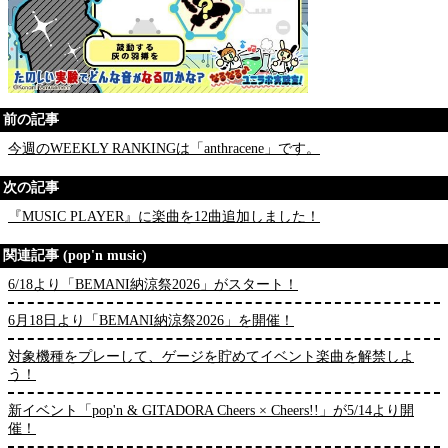
前の記事
今週のWEEKLY RANKINGは「anthracene」です。
次の記事
『MUSIC PLAYER』に楽曲を12曲追加しました！
関連記事 (pop'n music)
6/18より「BEMANI納涼祭2026」がスタート！
6月18日より「BEMANI納涼祭2026」を開催！
対象機種をプレーして、ゲージを貯めてイベント楽曲を解禁しよ
う！
新イベント「pop'n & GITADORA Cheers × Cheers!!」が5/14より開
催！