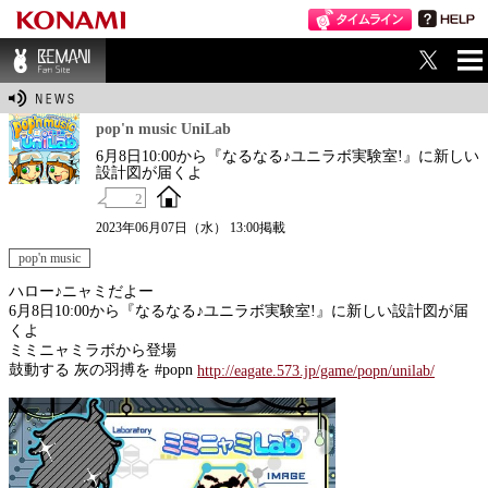
ME
BEMANI Fan Sit
NU
e
pop'n music UniLab
6月8日10:00から『なるなる♪ユニラボ実験室!』に新しい
設計図が届くよ
2
2023年06月07日（水） 13:00掲載
pop'n music
ハロー♪ニャミだよー
6月8日10:00から『なるなる♪ユニラボ実験室!』に新しい設計図が届
くよ
ミミニャミラボから登場
鼓動する 灰の羽搏を #popn
http://eagate.573.jp/game/popn/unilab/