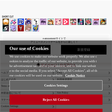
e-amusementサイトで
アミューズメントゲームをさらに楽しく！
Our use of Cookies
ログイン
新規登録
We use cookies to make our website work properly. We also use c
ookies to analyze the traffic of our website, to provide you with t
|
マイページ
ログアウト
he advertisement tailored to your interest, and to link our websit
e to the social media. If you select “Accept All Cookies”, all of th
FAQ
ヘルプ
ese cookies will be used on our website.
Cookie Notice
はじめての方
利用推奨環境
Cookies Settings
Terms of Service
Privacy Policy
Site Policy
外部送信について
Reject All Cookies
Contact Us
マナー＆ルール
Cookies Settings