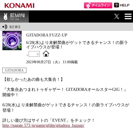
ME
BEMANI Fan Sit
NU
e
GITADORA FUZZ-UP
6/28(水)より未解禁曲がゲットできるチャンス！の新ラ
イブハウスが登場！
0
2023年06月27日（火） 11:00掲載
GITADORA
【欲しかったあの曲も大集合！】
『大集合あつまれトゥギャザー！ GITADORAオールスターGIG！』
開催中！
6/28(水)より未解禁曲がゲットできるチャンス！の新ライブハウスが
登場！
詳しい遊び方はサイトの「EVENT」をチェック！
http://eagate.573.jp/game/gfdm/gitadora_fuzzup/