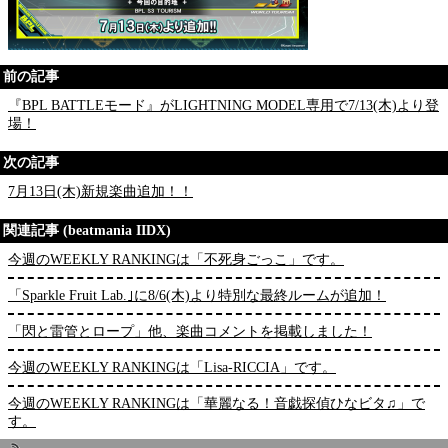
前の記事
『BPL BATTLEモード』がLIGHTNING MODEL専用で7/13(木)より登
場！
次の記事
7月13日(木)新規楽曲追加！！
関連記事 (beatmania IIDX)
今週のWEEKLY RANKINGは「不死身ごっこ」です。
「Sparkle Fruit Lab.｣に8/6(木)より特別な最終ルームが追加！
「閃と雷管とロープ」他、楽曲コメントを掲載しました！
今週のWEEKLY RANKINGは「Lisa-RICCIA」です。
今週のWEEKLY RANKINGは「華麗なる！音戯探偵ひなビタ♫」で
す。