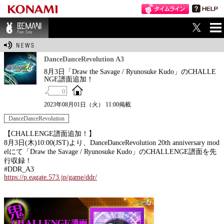
ME
BEMANI Fan Sit
NU
e
DanceDanceRevolution A3
8月3日「Draw the Savage / Ryunosuke Kudo」のCHALLE
NGE譜面追加！
0
2023年08月01日（火） 11:00掲載
DanceDanceRevolution
【CHALLENGE譜面追加！】
8月3日(木)10:00(JST)より、DanceDanceRevolution 20th anniversary mod
elにて「Draw the Savage / Ryunosuke Kudo」のCHALLENGE譜面を先
行収録！
#DDR_A3
https://p.eagate.573.jp/game/ddr/