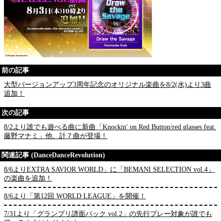
前の記事
大型バージョンアップ3周年記念のオリジナル楽曲を8/2(水)より3曲
追加！
次の記事
8/2より誰でも遊べる曲に新曲「Knockin' on Red Button/red glasses feat.
藤野マナミ」他、計７曲が登場！
関連記事 (DanceDanceRevolution)
8/6よりEXTRA SAVIOR WORLD」に「BEMANI SELECTION vol.4」
の楽曲を追加！
8/6より「第12回 WORLD LEAGUE」を開催！
7/31より「グランプリ譜面パック vol.2」の先行プレー対象が誰でも