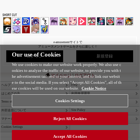
e-amusementサイトで
アミューズメントゲームをさらに楽しく！
Our use of Cookies
ログイン
新規登録
We use cookies to make our website work properly. We also use c
ookies to analyze the traffic of our website, to provide you with t
|
マイページ
ログアウト
he advertisement tailored to your interest, and to link our websit
e to the social media. If you select “Accept All Cookies”, all of th
FAQ
ヘルプ
ese cookies will be used on our website.
Cookie Notice
はじめての方
利用推奨環境
Cookies Settings
Terms of Service
Privacy Policy
Site Policy
外部送信について
Reject All Cookies
Contact Us
マナー＆ルール
Cookies Settings
Accept All Cookies