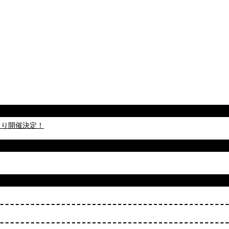
木)より開催決定！