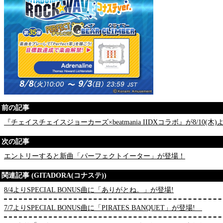
前の記事
『チェイスチェイスジョーカーズ×beatmania IIDXコラボ』が8/10(
次の記事
エントリーすると新曲「パーフェクトイーター」が登場！
関連記事 (GITADORA(コナステ))
8/4よりSPECIAL BONUS曲に「ありがとね。」が登場!
7/7よりSPECIAL BONUS曲に「PIRATES BANQUET」が登場!