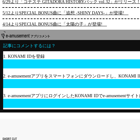
6/29より「コナステ GITADORA HISTORYパック vol.32」がリリース
5/12よりSPECIAL BONUS曲に「追想 -SHINY DAYS-」が登場!
4/14よりSPECIAL BONUS曲に「太陽の子」が登場!
記事にコメントするには？
1. KONAMI IDを登録
2. e-amusementアプリをスマートフォンにダウンロードし、KONAMI
3. e-amusementアプリにログインしたKONAMI IDでe-amusement