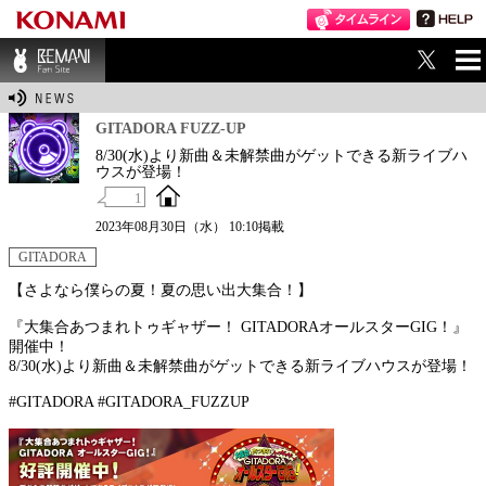
ME
BEMANI Fan Sit
NU
e
GITADORA FUZZ-UP
8/30(水)より新曲＆未解禁曲がゲットできる新ライブハ
ウスが登場！
1
2023年08月30日（水） 10:10掲載
GITADORA
【さよなら僕らの夏！夏の思い出大集合！】
『大集合あつまれトゥギャザー！ GITADORAオールスターGIG！』
開催中！
8/30(水)より新曲＆未解禁曲がゲットできる新ライブハウスが登場！
#GITADORA #GITADORA_FUZZUP