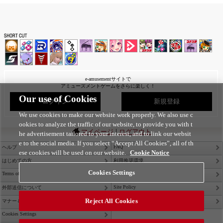
e-amusementサイトで
アミューズメントゲームをさらに楽しく！
Our use of Cookies
ログイン
新規登録
We use cookies to make our website work properly. We also use c
ookies to analyze the traffic of our website, to provide you with t
|
マイページ
ログアウト
he advertisement tailored to your interest, and to link our websit
e to the social media. If you select “Accept All Cookies”, all of th
FAQ
ヘルプ
ese cookies will be used on our website.
Cookie Notice
はじめての方
利用推奨環境
Cookies Settings
Terms of Service
Privacy Policy
Site Policy
外部送信について
Reject All Cookies
Contact Us
マナー＆ルール
Cookies Settings