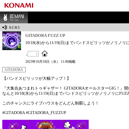
BEMANI Fan Sit
e
GITADORA FUZZ-UP
10/18(水)から11/19(日)までバンドスピリッツがノリ
1
2023年10月18日（水） 11:00掲載
GITADORA
【バンドスピリッツが大幅アップ！】
『大集合あつまれトゥギャザー！ GITADORAオールスターGIG！』
なんと10/18(水)から11/19(日)までバンドスピリッツがノリノリに
このチャンスにライブハウスをどんどん制覇しよう！
#GITADORA #GITADORA_FUZZUP