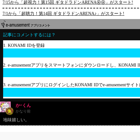
7/15から「超視力！第15回 ギタドラドンARENA⦿⦿」がスタート!
7/1から「超聴力！第14回 ギタドラドンARENA♪」がスタート!
記事にコメントするには？
1. KONAMI IDを登録
2. e-amusementアプリをスマートフォンにダウンロードし、KONAMI
3. e-amusementアプリにログインしたKONAMI IDでe-amusement
かｰくん
かなり前
地味嬉しい。