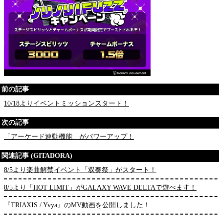
前の記事
10/18よりイベントミッションスタート！
次の記事
「アーケード連動機能」がパワーアップ！
関連記事 (GITADORA)
8/5より楽曲解禁イベント「双奏祭」がスタート！
8/5より「HOT LIMIT」がGALAXY WAVE DELTAで遊べます！
『TRIΔXIS / Yvya』のMV動画を公開しました！