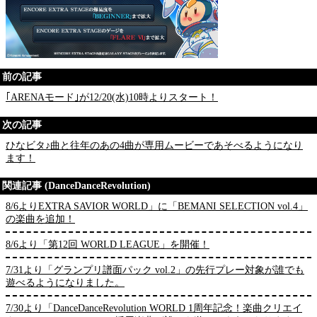
前の記事
｢ARENAモード｣が12/20(水)10時よりスタート！
次の記事
ひなビタ♪曲と往年のあの4曲が専用ムービーであそべるようになり
ます！
関連記事 (DanceDanceRevolution)
8/6よりEXTRA SAVIOR WORLD」に「BEMANI SELECTION vol.4」
の楽曲を追加！
8/6より「第12回 WORLD LEAGUE」を開催！
7/31より「グランプリ譜面パック vol.2」の先行プレー対象が誰でも
遊べるようになりました。
7/30より「DanceDanceRevolution WORLD 1周年記念！楽曲クリエイ