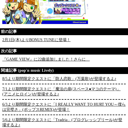
前の記事
2月1日(木)よりBONUS TUNEに登場！
次の記事
『GAME VIEW』に22曲追加しました！さらに…
関連記事 (pop'n music Lively)
8/5より期間限定クエストに「防人恋歌」(万葉歌)が登場するよ♪
7/1より期間限定クエストに「魔法の扉(スペース●マコのテーマ)」
(アニメヒロイン)が登場するよ♪
6/3より期間限定クエストに「I REALLY WANT TO HURT YOU～僕ら
は完璧さ」(ポップスREMIX)が登場！
5/6より期間限定クエストに「Tradria」(プログレッシブリール)が登
場するよ♪