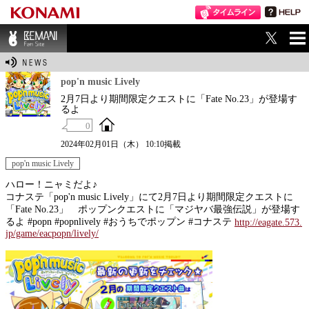
ME
BEMANI Fan Sit
NU
e
pop'n music Lively
2月7日より期間限定クエストに「Fate No.23」が登場す
るよ
0
2024年02月01日（木） 10:10掲載
pop'n music Lively
ハロー！ニャミだよ♪
コナステ「pop'n music Lively」にて2月7日より期間限定クエストに
「Fate No.23」 ポップンクエストに「マジヤバ最強伝説」が登場す
るよ #popn #popnlively #おうちでポップン #コナステ
http://eagate.573.
jp/game/eacpopn/lively/