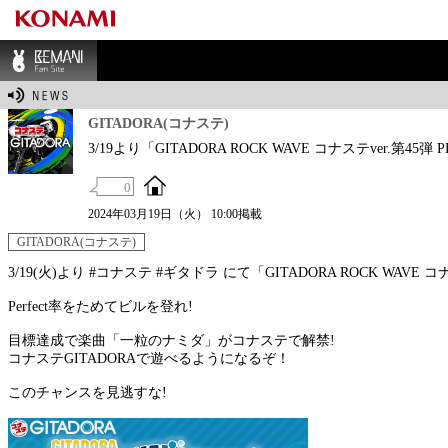
BEMANI Fan Sit
e
GITADORA(コナステ)
3/19より「GITADORA ROCK WAVE コナステver.第45弾
0
2024年03月19日（火） 10:00掲載
GITADORA(コナステ)
3/19(火)より #コナステ #ギタドラ にて「GITADORA ROCK WAVE コ
Perfect率をためてビルを登れ!
目標達成で楽曲「一粒のナミダ」がコナステで解禁!
コナステGITADORAで遊べるようになるぞ！
このチャンスを見逃すな!