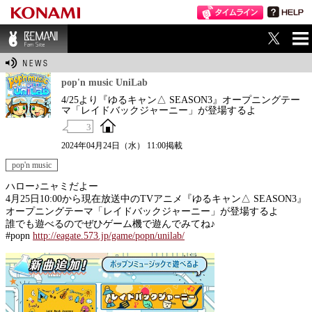
ME
BEMANI Fan Sit
NU
e
pop'n music UniLab
4/25より『ゆるキャン△ SEASON3』オープニングテー
マ「レイドバックジャーニー」が登場するよ
3
2024年04月24日（水） 11:00掲載
pop'n music
ハロー♪ニャミだよー
4月25日10:00から現在放送中のTVアニメ『ゆるキャン△ SEASON3』
オープニングテーマ「レイドバックジャーニー」が登場するよ
誰でも遊べるのでぜひゲーム機で遊んでみてね♪
#popn
http://eagate.573.jp/game/popn/unilab/