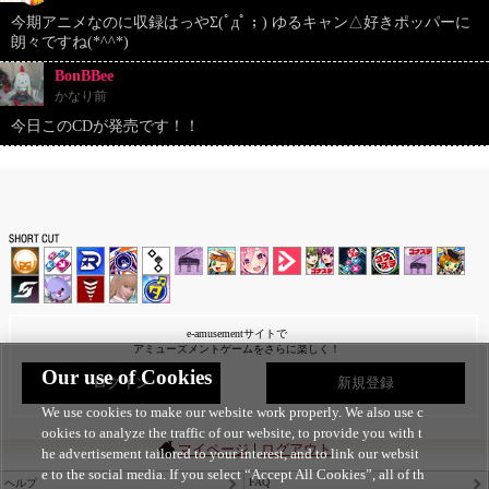
今期アニメなのに収録はっやΣ(ﾟдﾟ；) ゆるキャン△好きポッパーに
朗々ですね(*^^*)
BonBBee
かなり前
今日このCDが発売です！！
e-amusementサイトで
アミューズメントゲームをさらに楽しく！
Our use of Cookies
ログイン
新規登録
We use cookies to make our website work properly. We also use c
ookies to analyze the traffic of our website, to provide you with t
|
マイページ
ログアウト
he advertisement tailored to your interest, and to link our websit
e to the social media. If you select “Accept All Cookies”, all of th
FAQ
ヘルプ