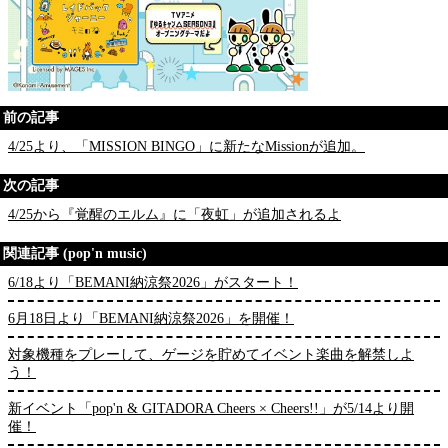
前の記事
4/25より、「MISSION BINGO」に新たなMissionが追加。
次の記事
4/25から『覚醒のエルム』に「夜虹」が追加されるよ
関連記事 (pop'n music)
6/18より「BEMANI納涼祭2026」がスタート！
6月18日より「BEMANI納涼祭2026」を開催！
対象機種をプレーして、ゲージを貯めてイベント楽曲を解禁しよ
う！
新イベント「pop'n & GITADORA Cheers × Cheers!!」が5/14より開
催！