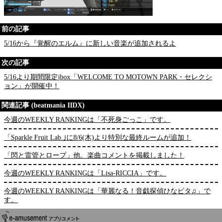
前の記事
5/16から『覚醒のエルム』に新しい音楽が追加されるよ
次の記事
5/16より期間限定jbox「WELCOME TO MOTOWN PARK・セレクシ
ョン」が開催中！
関連記事 (beatmania IIDX)
今週のWEEKLY RANKINGは「不死身ごっこ」です。
「Sparkle Fruit Lab.｣に8/6(木)より特別な最終ルームが追加！
「閃と雷管とロープ」他、楽曲コメントを掲載しました！
今週のWEEKLY RANKINGは「Lisa-RICCIA」です。
今週のWEEKLY RANKINGは「華麗なる！音戯探偵ひなビタ♫」で
す。