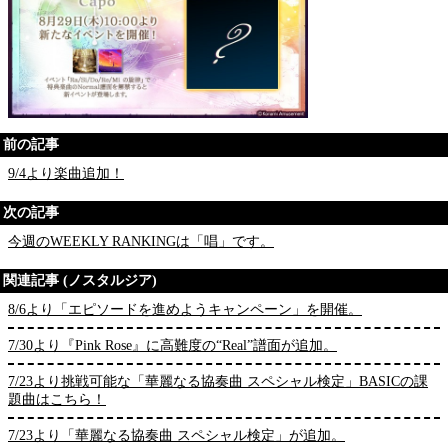
前の記事
9/4より楽曲追加！
次の記事
今週のWEEKLY RANKINGは「唱」です。
関連記事 (ノスタルジア)
8/6より「エピソードを進めようキャンペーン」を開催。
7/30より『Pink Rose』に高難度の“Real”譜面が追加。
7/23より挑戦可能な「華麗なる協奏曲 スペシャル検定」BASICの課
題曲はこちら！
7/23より「華麗なる協奏曲 スペシャル検定」が追加。