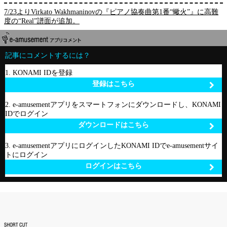
7/23よりVirkato Wakhmaninovの『ピアノ協奏曲第1番“蠍火”』に高難
度の“Real”譜面が追加。
記事にコメントするには？
1. KONAMI IDを登録
登録はこちら
2. e-amusementアプリをスマートフォンにダウンロードし、KONAMI
IDでログイン
ダウンロードはこちら
3. e-amusementアプリにログインしたKONAMI IDでe-amusementサイ
トにログイン
ログインはこちら