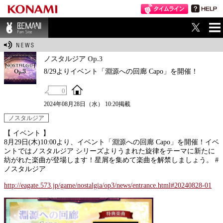
ME
BEMANI Fan Sit
NU
e
ノスタルジア Op.3
8/29よりイベント「淵源への回廊 Capo」を開催！
0
2024年08月28日（水） 10:20掲載
ノスタルジア
【 イベント 】
8月29日(木)10:00より、イベント「淵源への回廊 Capo」を開催！イベ
ントではノスタルジア シリーズよりうまれた旋律をテーマに新たに
紡がれた楽曲が登場します！星屑を集めて楽曲を解禁しましょう。 #
ノスタルジア
http://eagate.573.jp/game/nostalgia/op3/news/entrance.html#20240828-01