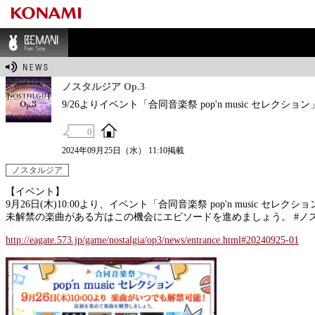
BEMANI Fan Sit
e
ノスタルジア Op.3
9/26よりイベント「合同音楽祭 pop'n music セレク
0
2024年09月25日（水） 11:10掲載
ノスタルジア
【イベント】
9月26日(木)10:00より、イベント「合同音楽祭 pop'n musi
未解禁の楽曲がある方はこの機会にエピソードを進めましょう。 #ノ
http://eagate.573.jp/game/nostalgia/op3/news/entrance.html#20240925-01