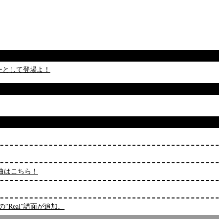
ーとして登場よ！
題曲はこちら！
度の“Real”譜面が追加。