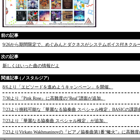
前の記事
9/26から期間限定で、めぐみんとダクネスがシステムボイス付きクル
次の記事
新しくはいった曲の情報だよ
関連記事 (ノスタルジア)
8/6より「エピソードを進めようキャンペーン」を開催。
7/30より『Pink Rose』に高難度の“Real”譜面が追加。
7/23より挑戦可能な「華麗なる協奏曲 スペシャル検定」BASICの課
7/23より「華麗なる協奏曲 スペシャル検定」が追加。
7/23よりVirkato Wakhmaninovの『ピアノ協奏曲第1番“蠍火”』に高難