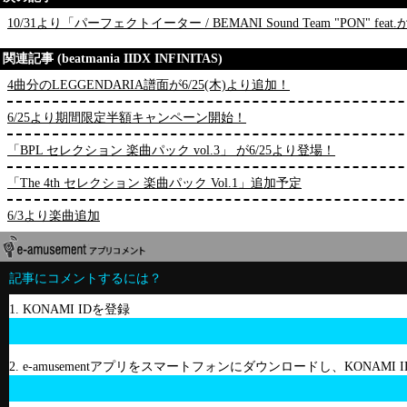
10/31より「パーフェクトイーター / BEMANI Sound Team "PON" 
関連記事 (beatmania IIDX INFINITAS)
4曲分のLEGGENDARIA譜面が6/25(木)より追加！
6/25より期間限定半額キャンペーン開始！
「BPL セレクション 楽曲パック vol.3」 が6/25より登場！
「The 4th セレクション 楽曲パック Vol.1」追加予定
6/3より楽曲追加
記事にコメントするには？
1. KONAMI IDを登録
2. e-amusementアプリをスマートフォンにダウンロードし、KONAMI