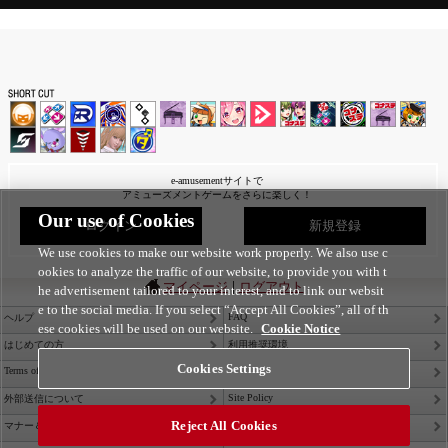
e-amusementサイトで
アミューズメントゲームをさらに楽しく！
Our use of Cookies
ログイン
新規登録
We use cookies to make our website work properly. We also use c
ookies to analyze the traffic of our website, to provide you with t
|
マイページ
ログアウト
he advertisement tailored to your interest, and to link our websit
e to the social media. If you select “Accept All Cookies”, all of th
FAQ
ヘルプ
ese cookies will be used on our website.
Cookie Notice
はじめての方
利用推奨環境
Cookies Settings
Terms of Service
Privacy Policy
Site Policy
外部送信について
Reject All Cookies
Contact Us
マナー＆ルール