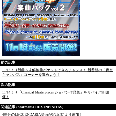
前の記事
11/13より新曲＆未解禁曲がゲットできるチャンス！ 新番組の「青空
キャンパス」コーナーを進めよう！
次の記事
11/14より「Classical Masterpieces ショパン作品集」をリバイバル開
催！
関連記事 (beatmania IIDX INFINITAS)
4曲分のLEGGENDARIA譜面が6/25(木)より追加！