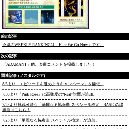
前の記事
今週のWEEKLY RANKINGは「Here We Go Now」です。
次の記事
「ADAMANT」他、楽曲コメントを掲載しました！
関連記事 (ノスタルジア)
8/6より「エピソードを進めようキャンペーン」を開催。
7/30より『Pink Rose』に高難度の“Real”譜面が追加。
7/23より挑戦可能な「華麗なる協奏曲 スペシャル検定」BASICの課
題曲はこちら！
7/23より「華麗なる協奏曲 スペシャル検定」が追加。