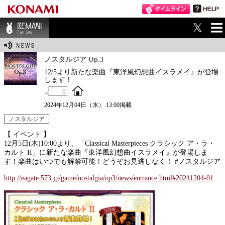
ME
BEMANI Fan Sit
NU
e
ノスタルジア Op.3
12/5より新たな楽曲『東洋風幻想曲イスラメイ』が登場
します！
0
2024年12月04日（水） 13:00掲載
ノスタルジア
【 イベント 】
12月5日(木)10:00より、「Classical Masterpieces クラシック ア・ラ・
カルト II」に新たな楽曲『東洋風幻想曲イスラメイ』が登場しま
す！楽曲はいつでも解禁可能！どうぞお見逃しなく！ #ノスタルジア
http://eagate.573.jp/game/nostalgia/op3/news/entrance.html#20241204-01