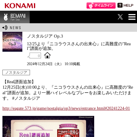
ME
BEMANI Fan Sit
NU
e
ノスタルジア Op.3
12/25より『ニコラウスさんの出来心』に高難度の“Rea
l”譜面が追加。
0
2024年12月24日（火） 10:10掲載
ノスタルジア
【Real譜面追加】
12月25日(水)10:00より、『ニコラウスさんの出来心』に高難度の“Re
al”譜面が追加。より一層ハイレベルなプレーをお楽しみいただけま
す。 #ノスタルジア
http://eagate.573.jp/game/nostalgia/op3/news/entrance.html#20241224-01