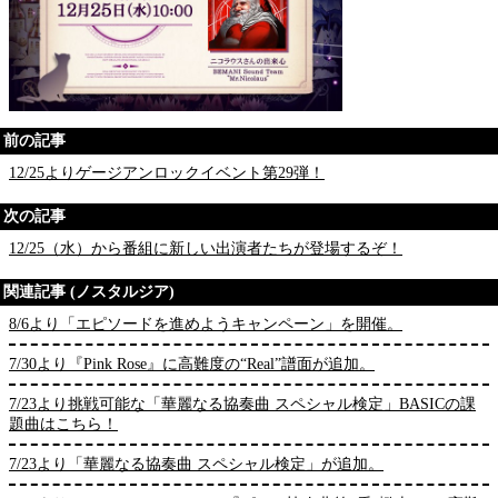
前の記事
12/25よりゲージアンロックイベント第29弾！
次の記事
12/25（水）から番組に新しい出演者たちが登場するぞ！
関連記事 (ノスタルジア)
8/6より「エピソードを進めようキャンペーン」を開催。
7/30より『Pink Rose』に高難度の“Real”譜面が追加。
7/23より挑戦可能な「華麗なる協奏曲 スペシャル検定」BASICの課
題曲はこちら！
7/23より「華麗なる協奏曲 スペシャル検定」が追加。