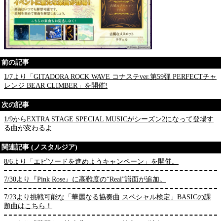
前の記事
1/7より「GITADORA ROCK WAVE コナステver.第59弾 PERFECTチャ
レンジ BEAR CLIMBER」を開催!
次の記事
1/9からEXTRA STAGE SPECIAL MUSICがシーズン2になって登場す
る曲が変わるよ
関連記事 (ノスタルジア)
8/6より「エピソードを進めようキャンペーン」を開催。
7/30より『Pink Rose』に高難度の“Real”譜面が追加。
7/23より挑戦可能な「華麗なる協奏曲 スペシャル検定」BASICの課
題曲はこちら！