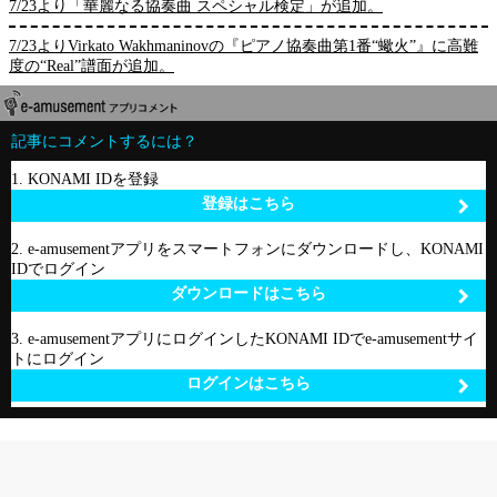
7/23より「華麗なる協奏曲 スペシャル検定」が追加。
7/23よりVirkato Wakhmaninovの『ピアノ協奏曲第1番“蠍火”』に高難
度の“Real”譜面が追加。
記事にコメントするには？
1. KONAMI IDを登録
登録はこちら
2. e-amusementアプリをスマートフォンにダウンロードし、KONAMI
IDでログイン
ダウンロードはこちら
3. e-amusementアプリにログインしたKONAMI IDでe-amusementサイ
トにログイン
ログインはこちら