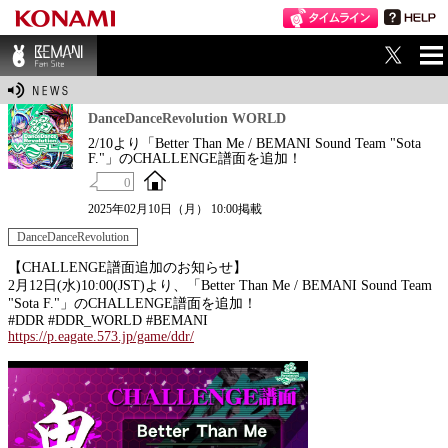
ME
BEMANI Fan Sit
NU
e
DanceDanceRevolution WORLD
2/10より「Better Than Me / BEMANI Sound Team "Sota
F."」のCHALLENGE譜面を追加！
0
2025年02月10日（月） 10:00掲載
DanceDanceRevolution
【CHALLENGE譜面追加のお知らせ】
2月12日(水)10:00(JST)より、「Better Than Me / BEMANI Sound Team
"Sota F."」のCHALLENGE譜面を追加！
#DDR #DDR_WORLD #BEMANI
https://p.eagate.573.jp/game/ddr/