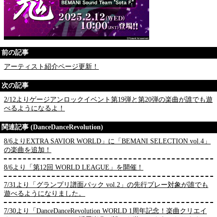
前の記事
アーティスト紹介ページ更新！
次の記事
2/12よりゲージアンロックイベント第19弾と第20弾の楽曲が誰でも遊
べるようになるよ！
関連記事 (DanceDanceRevolution)
8/6よりEXTRA SAVIOR WORLD」に「BEMANI SELECTION vol.4」
の楽曲を追加！
8/6より「第12回 WORLD LEAGUE」を開催！
7/31より「グランプリ譜面パック vol.2」の先行プレー対象が誰でも
遊べるようになりました。
7/30より「DanceDanceRevolution WORLD 1周年記念！楽曲クリエイ