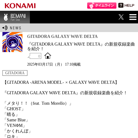
ME
BEMANI Fan Sit
NU
e
GITADORA GALAXY WAVE DELTA
『GITADORA GALAXY WAVE DELTA』の新規収録楽曲
を紹介！
0
2025年03月17日（月） 17:10掲載
GITADORA
【GITADORA -ARENA MODEL- × GALAXY WAVE DELTA】
『GITADORA GALAXY WAVE DELTA』の新規収録楽曲を紹介！
「メタり！！（feat. Tom Morello）」
「GHOST」
「晴る」
「Same Blue」
「VENΦM」
「かくれんぼ」
「ロキ」