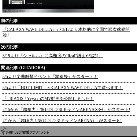
前の記事
『GALAXY WAVE DELTA』が 3/17より本格的に全国で順次稼働開
始！
次の記事
3/19より『シャルル』に高難度の“Real”譜面が追加。
関連記事 (GITADORA)
8/5より楽曲解禁イベント「双奏祭」がスタート！
8/5より「HOT LIMIT」がGALAXY WAVE DELTAで遊べます！
『TRIΔXIS / Yvya』のMV動画を公開しました！
7/15から「超視力！第15回 ギタドラドンARENA⦿⦿」がスタート!
7/1から「超聴力！第14回 ギタドラドンARENA♪」がスタート!