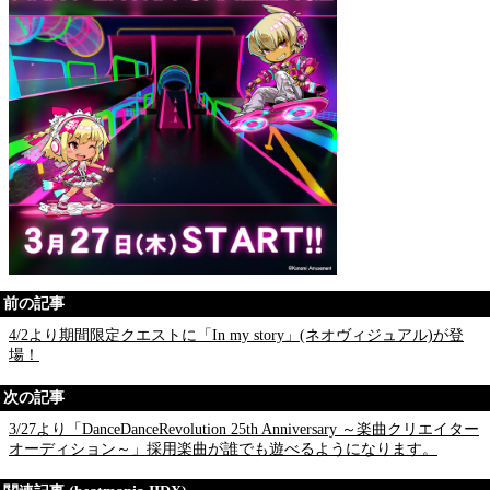
前の記事
4/2より期間限定クエストに「In my story」(ネオヴィジュアル)が登
場！
次の記事
3/27より「DanceDanceRevolution 25th Anniversary ～楽曲クリエイター
オーディション～」採用楽曲が誰でも遊べるようになります。