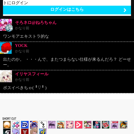
トにログイン
ログインはこちら
そろネロ@ねろちゃん
かなり前
ワンモアエキストラ的な
YOCK
かなり前
出たのか。 ・・・んで、またつまらない仕様が来るんだろ？ どーせ
ー。
イリヤスフィール
かなり前
ボスイベきちゃ(⁠ ⁠╹⁠▽⁠╹⁠ ⁠)