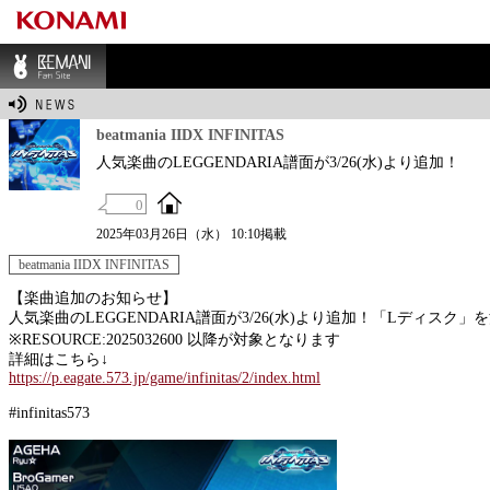
BEMANI Fan Sit
e
beatmania IIDX INFINITAS
人気楽曲のLEGGENDARIA譜面が3/26(水)より追加！
0
2025年03月26日（水） 10:10掲載
beatmania IIDX INFINITAS
【楽曲追加のお知らせ】
人気楽曲のLEGGENDARIA譜面が3/26(水)より追加！「Lディス
※RESOURCE:2025032600 以降が対象となります
詳細はこちら↓
https://p.eagate.573.jp/game/infinitas/2/index.html
#infinitas573