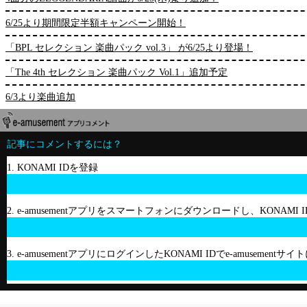
6/25より期間限定半額キャンペーン開始！
「BPL セレクション 楽曲パック vol.3」 が6/25より登場！
「The 4th セレクション 楽曲パック Vol.1」追加予定
6/3より楽曲追加
記事にコメントするには？
1. KONAMI IDを登録
2. e-amusementアプリをスマートフォンにダウンロードし、KONAMI
3. e-amusementアプリにログインしたKONAMI IDでe-amusement