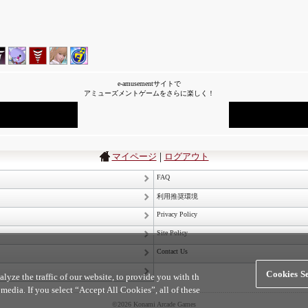
e-amusementサイトで
アミューズメントゲームをさらに楽しく！
|
マイページ
ログアウト
FAQ
利用推奨環境
Privacy Policy
Site Policy
Contact Us
Cookies Se
yze the traffic of our website, to provide you with th
 media. If you select “Accept All Cookies”, all of these
©2026 Konami Arcade Games