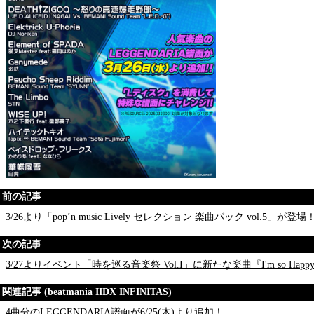
前の記事
3/26より「pop’n music Lively セレクション 楽曲パック vol.5」が登場
次の記事
3/27よりイベント「時を巡る音楽祭 Vol.I」に新たな楽曲『I'm so Ha
関連記事 (beatmania IIDX INFINITAS)
4曲分のLEGGENDARIA譜面が6/25(木)より追加！