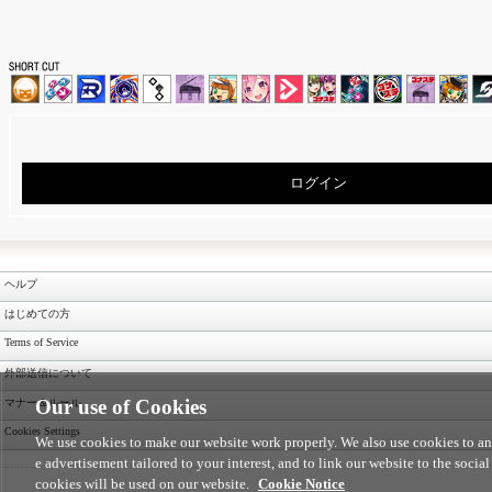
ログイン
ヘルプ
はじめての方
Terms of Service
外部送信について
Our use of Cookies
マナー＆ルール
Cookies Settings
We use cookies to make our website work properly. We also use cookies to anal
e advertisement tailored to your interest, and to link our website to the social
cookies will be used on our website.
Cookie Notice