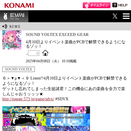
ME
BEMANI Fan Sit
NU
e
SOUND VOLTEX EXCEED GEAR
4月10日よりイベント楽曲がPCBで解禁できるようにな
るゾッ！
0
2025年04月08日（火） 10:10掲載
SOUND VOLTEX
６＞▼μ▼＜９ Listen!!4月10日よりイベント楽曲がPCBで解禁できる
ようになるゾッ！
ゲットし忘れてしまった生徒諸君！この機会にあの楽曲を全力で楽
しんじゃおうッッッ★
http://eagate.573.jp/game/sdvx/
#SDVX