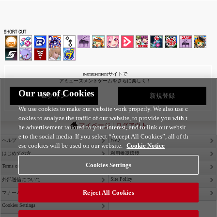
e-amusementサイトで
アミューズメントゲームをさらに楽しく！
Our use of Cookies
ログイン
新規登録
We use cookies to make our website work properly. We also use c
ookies to analyze the traffic of our website, to provide you with t
|
マイページ
ログアウト
he advertisement tailored to your interest, and to link our websit
e to the social media. If you select “Accept All Cookies”, all of th
FAQ
ヘルプ
ese cookies will be used on our website.
Cookie Notice
はじめての方
利用推奨環境
Cookies Settings
Terms of Service
Privacy Policy
Site Policy
外部送信について
Reject All Cookies
Contact Us
マナー＆ルール
Cookies Settings