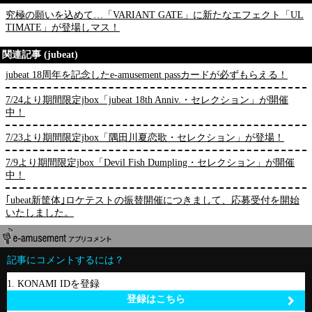
究極の願いを込めて…「VARIANT GATE」に新たなエフェクト「UL
TIMATE」が登場しマス！
関連記事 (jubeat)
jubeat 18周年を記念したe-amusement passカードが必ずもらえる！
7/24より期間限定jbox「jubeat 18th Anniv.・セレクション」が開催
中！
7/23より期間限定jbox「隅田川夏恋歌・セレクション」が登場！
7/9より期間限定jbox「Devil Fish Dumpling・セレクション」が開催
中！
｢ubeat新筐体｣ロケテストの振替開催につきまして、応募受付を開始
いたしました。
記事にコメントするには？
1. KONAMI IDを登録
登録はこちら